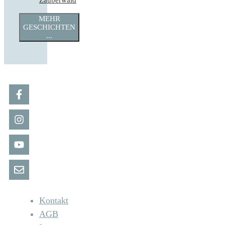
Zauberwald
MEHR
GESCHICHTEN
...
Kontakt
AGB