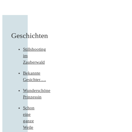
Geschichten
Stillshooting
im
Zauberwald
Bekannte
Gesichter….
Wunderschöne
Prinzessin
Schon
eine
ganze
Weile