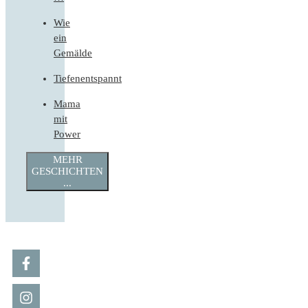
Wie
ein
Gemälde
Tiefenentspannt
Mama
mit
Power
MEHR
GESCHICHTEN
...