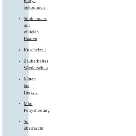
Babys
bekommen
Strahlemaus
mit
viiiielen
Haaren
Kuschelzeit
Zauberhaftes
Wiedersehen
Mitten
ins
Herz….
Mini
Ponyshooting
So
überrascht
…