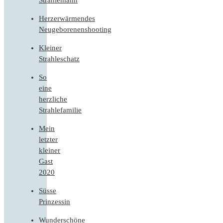
Strahlemann
Herzerwärmendes
Neugeborenenshooting
Kleiner
Strahleschatz
So
eine
herzliche
Strahlefamilie
Mein
letzter
kleiner
Gast
2020
Süsse
Prinzessin
Wunderschöne