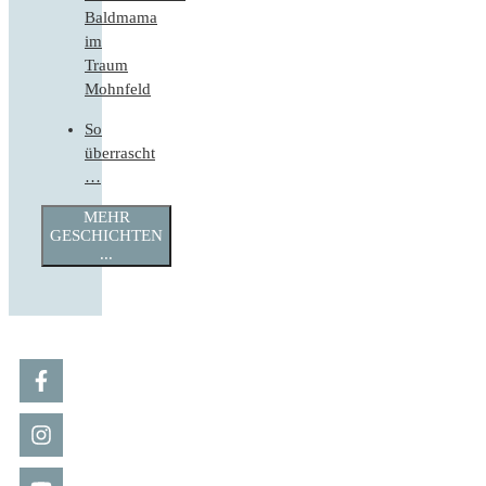
Baldmama
im
Traum
Mohnfeld
So
überrascht
…
MEHR
GESCHICHTEN
...