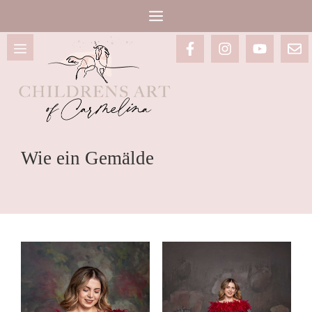
MENÜ
Zum
Inhalt
MENÜ
springen
Wie ein Gemälde