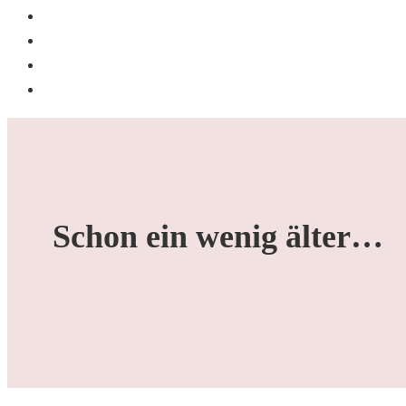
BLOG
CHILDRENS ART OF CARMELINA
KREATIVPORTRAIT
HOCHZYT FOTI
Schon ein wenig älter…