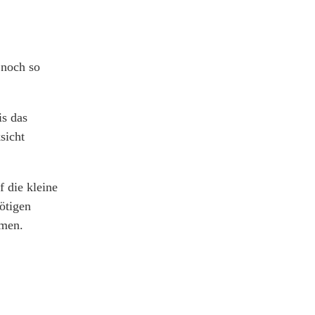
 noch so
is das
sicht
 die kleine
nötigen
mmen.