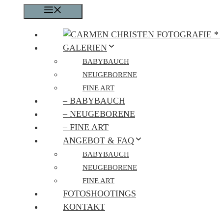
Zum
MENÜ
Inhalt
springen
GALERIEN
BABYBAUCH
NEUGEBORENE
FINE ART
– BABYBAUCH
– NEUGEBORENE
– FINE ART
ANGEBOT & FAQ
BABYBAUCH
NEUGEBORENE
FINE ART
FOTOSHOOTINGS
KONTAKT