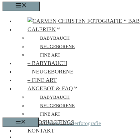
MENÜ
GALERIEN
BABYBAUCH
NEUGEBORENE
FINE ART
– BABYBAUCH
– NEUGEBORENE
– FINE ART
ANGEBOT & FAQ
BABYBAUCH
NEUGEBORENE
FINE ART
FOTOSHOOTINGS
MENÜ
KONTAKT
CARMEN CHRISTEN FOTOGRAFIE