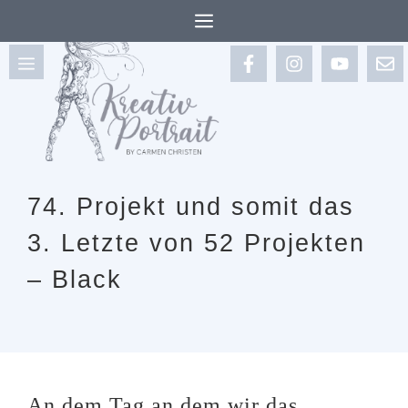
MENÜ
Zum
Inhalt
MENÜ
springen
74. Projekt und somit das
3. Letzte von 52 Projekten
– Black
An dem Tag an dem wir das