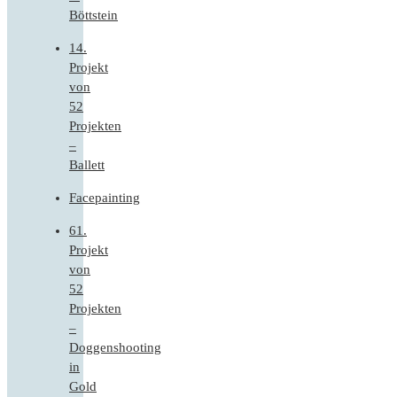
Böttstein
14.
Projekt
von
52
Projekten
–
Ballett
Facepainting
61.
Projekt
von
52
Projekten
–
Doggenshooting
in
Gold