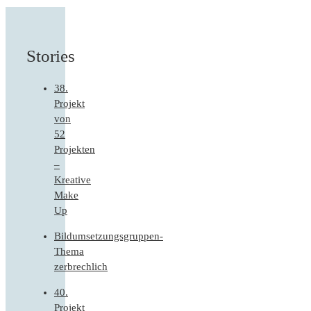
Stories
38.
Projekt
von
52
Projekten
–
Kreative
Make
Up
Bildumsetzungsgruppen-
Thema
zerbrechlich
40.
Projekt