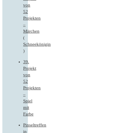
von
52
Projekten
–
Märchen
(
Schneekönigin
)
39.
Projekt
von
52
Projekten
–
Spiel
mit
Farbe
Pinseltreffen
in