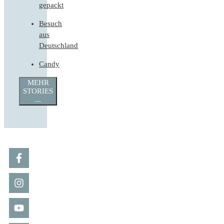
gepackt
Besuch
aus
Deutschland
Candy
MEHR
STORIES
...