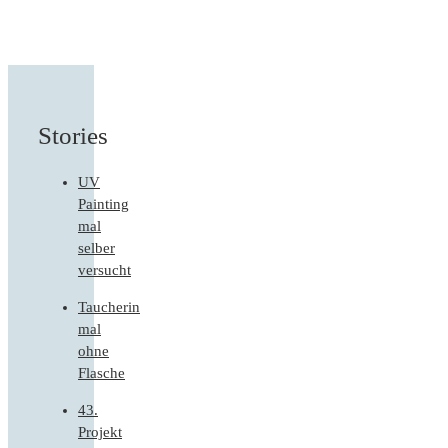
Stories
UV
Painting
mal
selber
versucht
Taucherin
mal
ohne
Flasche
43.
Projekt