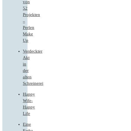
von
52
Projekten
–
Perlen
Make
Up
Verdeckter
Akt
in
der
alten
Schreinerei
Happy
Wife-
Happy
Life
Eine
Farbe