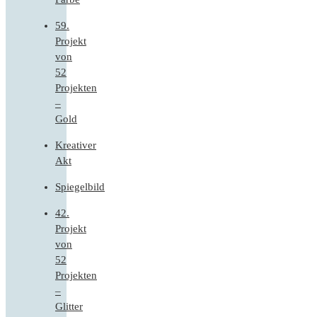
59.
Projekt
von
52
Projekten
–
Gold
Kreativer
Akt
Spiegelbild
42.
Projekt
von
52
Projekten
–
Glitter