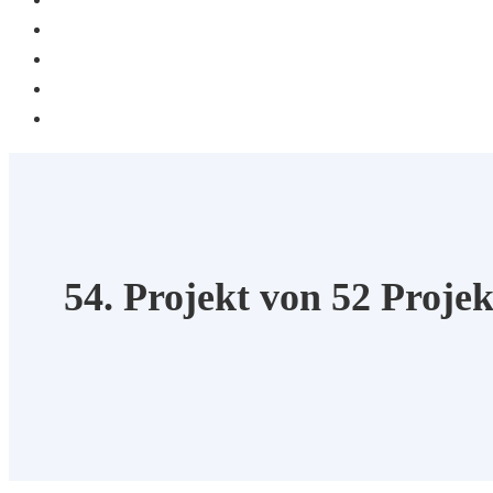
BLOG
CHILDRENS ART OF CARMELINA
KREATIVPORTRAIT
HOCHZYT FOTI
54. Projekt von 52 Proje