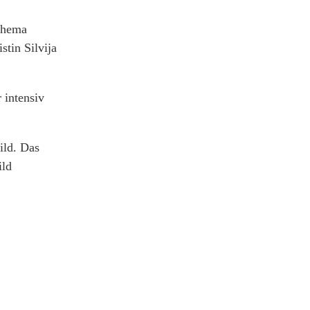
 Thema
tin Silvija
 intensiv
ild. Das
ild