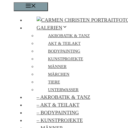
Zum
MENÜ
Inhalt
springen
GALERIEN
AKROBATIK & TANZ
AKT & TEILAKT
BODYPAINTING
KUNSTPROJEKTE
MÄNNER
MÄRCHEN
TIERE
UNTERWASSER
– AKROBATIK & TANZ
– AKT & TEILAKT
– BODYPAINTING
– KUNSTPROJEKTE