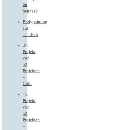
im
Schnee?
Bodypainting
auf
asiatisch
37.
Projekt
von
52
Projekten
–
Gold
41.
Projekt
von
52
Projekten
–