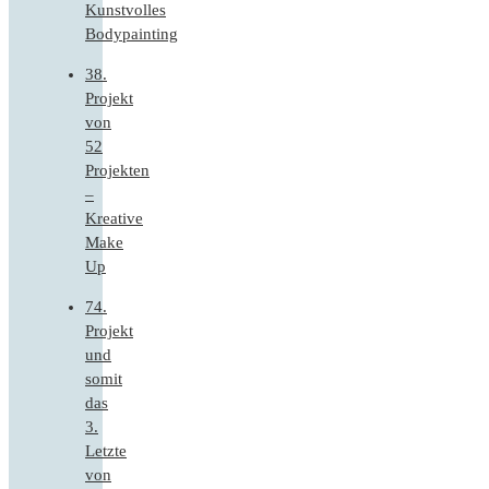
Kunstvolles
Bodypainting
38.
Projekt
von
52
Projekten
–
Kreative
Make
Up
74.
Projekt
und
somit
das
3.
Letzte
von