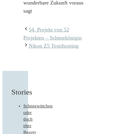
wunderbare Zukunft voraus
sagt
54. Projekt von 52
Projekten – Schneekönigin
Nikon Z5 Testshooting
Stories
Schneewittchen
oder
doch
eher
Beauty