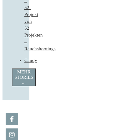
–
52.
Projekt
von
52
Projekten
–
Rauchshootings
Candy
MEHR
STORIES
...