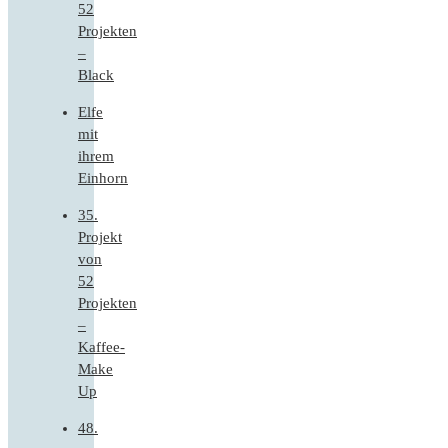
52
Projekten
–
Black
Elfe
mit
ihrem
Einhorn
35.
Projekt
von
52
Projekten
–
Kaffee-
Make
Up
48.